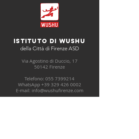
Istituto di Wushu
della Città di Firenze ASD
Via Agostino di Duccio, 17
50142 Firenze
Telefono: 055 7399214
WhatsApp +39 329 426 0002
E-mail: info@wushufirenze.com
telefona
ORARIO SEGRETERIA