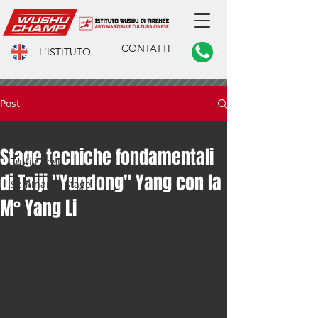
CONTATTI
L'ISTITUTO
Post
Tutti i post
Stage tecniche fondamentali
Tutti i post
di Taiji "Yundong" Yang con la
Seminari e Stage
M° Yang Li